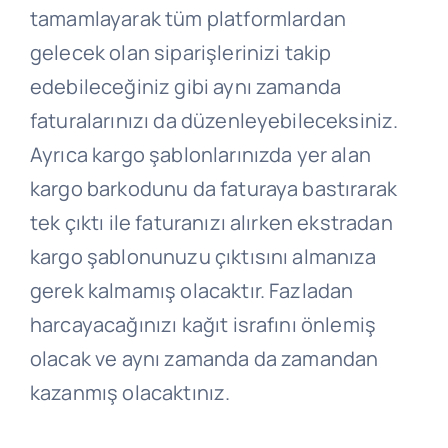
tamamlayarak tüm platformlardan
gelecek olan siparişlerinizi takip
edebileceğiniz gibi aynı zamanda
faturalarınızı da düzenleyebileceksiniz.
Ayrıca kargo şablonlarınızda yer alan
kargo barkodunu da faturaya bastırarak
tek çıktı ile faturanızı alırken ekstradan
kargo şablonunuzu çıktısını almanıza
gerek kalmamış olacaktır. Fazladan
harcayacağınızı kağıt israfını önlemiş
olacak ve aynı zamanda da zamandan
kazanmış olacaktınız.