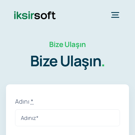
Skip
to
Togg
content
Navig
Özellikler
Bize Ulaşın
Bize Ulaşın
.
Entegrasyonlar
Fiyatlar
Adını
*
Blog
Kurumsal